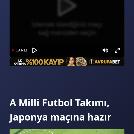
Yarın, 21:00
Galatasaray - Villarreal (TV100)
CANLI
A Milli Futbol Takımı,
Japonya maçına hazır