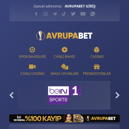
Güncel adresimiz:
AVRUPABET GİRİŞ
SPOR BAHISLERI
CANLI BAHIS
CASINO
CANLI CASINO
MASA OYUNLARI
PROMOSYONLAR