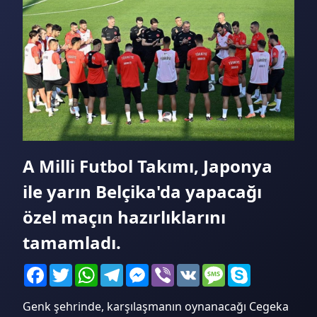
A Milli Futbol Takımı, Japonya
ile yarın Belçika'da yapacağı
özel maçın hazırlıklarını
tamamladı.
Facebook
Twitter
WhatsApp
Telegram
Messenger
Viber
VK
Message
Skype
Genk şehrinde, karşılaşmanın oynanacağı Cegeka