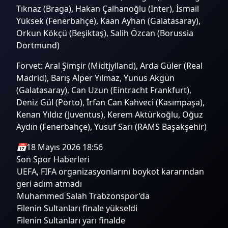
Tıknaz (Braga), Hakan Çalhanoğlu (Inter), İsmail
Yüksek (Fenerbahçe), Kaan Ayhan (Galatasaray),
Orkun Kökçü (Beşiktaş), Salih Özcan (Borussia
Dortmund)
Forvet: Aral Şimşir (Midtjylland), Arda Güler (Real
Madrid), Barış Alper Yılmaz, Yunus Akgün
(Galatasaray), Can Uzun (Eintracht Frankfurt),
Deniz Gül (Porto), İrfan Can Kahveci (Kasımpaşa),
Kenan Yıldız (Juventus), Kerem Aktürkoğlu, Oğuz
Aydın (Fenerbahçe), Yusuf Sarı (RAMS Başakşehir)
📅
18 Mayıs 2026 18:56
Son Spor Haberleri
UEFA, FIFA organizasyonlarını boykot kararından
geri adım atmadı
Muhammed Salah Trabzonspor’da
Filenin Sultanları finale yükseldi
Filenin Sultanları yarı finalde