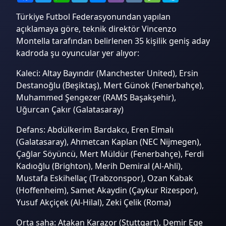
Türkiye Futbol Federasyonundan yapılan
açıklamaya göre, teknik direktör Vincenzo
Montella tarafından belirlenen 35 kişilik geniş aday
kadroda şu oyuncular yer alıyor:
Kaleci: Altay Bayındır (Manchester United), Ersin
Destanoğlu (Beşiktaş), Mert Günok (Fenerbahçe),
Muhammed Şengezer (RAMS Başakşehir),
Uğurcan Çakır (Galatasaray)
Defans: Abdülkerim Bardakcı, Eren Elmalı
(Galatasaray), Ahmetcan Kaplan (NEC Nijmegen),
Çağlar Söyüncü, Mert Müldür (Fenerbahçe), Ferdi
Kadıoğlu (Brighton), Merih Demiral (Al-Ahli),
Mustafa Eskihellaç (Trabzonspor), Ozan Kabak
(Hoffenheim), Samet Akaydin (Çaykur Rizespor),
Yusuf Akçiçek (Al-Hilal), Zeki Çelik (Roma)
Orta saha: Atakan Karazor (Stuttgart), Demir Ege