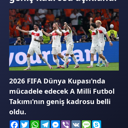
2026 FIFA Dünya Kupası'nda
mücadele edecek A Milli Futbol
Takımı'nın geniş kadrosu belli
oldu.
Facebook
Twitter
WhatsApp
Telegram
Messenger
Viber
VK
Message
Skype