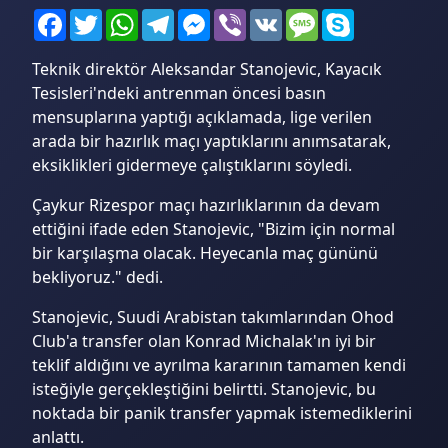
Facebook
Twitter
WhatsApp
Telegram
Messenger
Viber
VK
Message
Skype
Teknik direktör Aleksandar Stanojevic, Kayacık
Tesisleri'ndeki antrenman öncesi basın
mensuplarına yaptığı açıklamada, lige verilen
arada bir hazırlık maçı yaptıklarını anımsatarak,
eksiklikleri gidermeye çalıştıklarını söyledi.
Çaykur Rizespor maçı hazırlıklarının da devam
ettiğini ifade eden Stanojevic, "Bizim için normal
bir karşılaşma olacak. Heyecanla maç gününü
bekliyoruz." dedi.
Stanojevic, Suudi Arabistan takımlarından Ohod
Club'a transfer olan Konrad Michalak'ın iyi bir
teklif aldığını ve ayrılma kararının tamamen kendi
isteğiyle gerçekleştiğini belirtti. Stanojevic, bu
noktada bir panik transfer yapmak istemediklerini
anlattı.