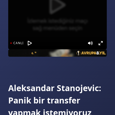
Yarın, 20:00
Porto - Alverca (beIN Sports 3)
Yarın, 21:30
Bodrumspor - Bursaspor (TRT Spor)
CANLI
Yarın, 21:30
Bodrumspor - Bursaspor (beIN Sports 2)
Yarın, 21:30
Vanspor - Kayserispor (beIN Sports Max 1)
Yarın, 22:30
Benfica - Academico Viseu (beIN Sports 3)
Aleksandar Stanojevic:
Canlı, (22:00)
Gremio - Sao Paulo (Spor Smart 2)
Panik bir transfer
Canlı, (21:45)
yapmak istemiyoruz
Sochaux - St. Etienne (beIN Sports 5)