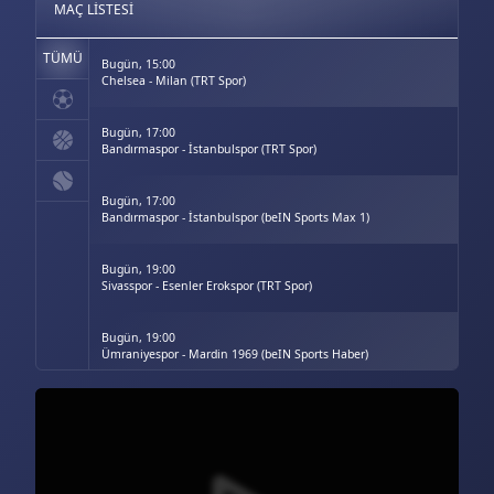
MAÇ LISTESI
TÜMÜ
Bugün, 15:00
Chelsea - Milan (TRT Spor)
Bugün, 17:00
Bandırmaspor - İstanbulspor (TRT Spor)
Bugün, 17:00
Bandırmaspor - İstanbulspor (beIN Sports Max 1)
Bugün, 19:00
Sivasspor - Esenler Erokspor (TRT Spor)
Bugün, 19:00
Ümraniyespor - Mardin 1969 (beIN Sports Haber)
Bugün, 19:00
Sivasspor - Esenler Erokspor (beIN Sports 2)
Bugün, 20:00
Göztepe - Trabzonspor (A Spor)