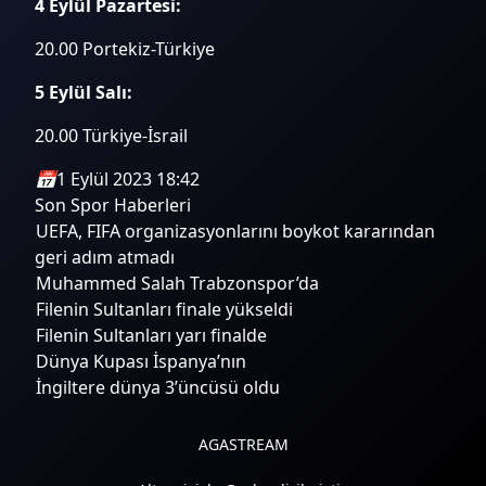
4 Eylül Pazartesi:
20.00 Portekiz-Türkiye
5 Eylül Salı:
20.00 Türkiye-İsrail
📅
1 Eylül 2023 18:42
Son Spor Haberleri
UEFA, FIFA organizasyonlarını boykot kararından
geri adım atmadı
Muhammed Salah Trabzonspor’da
Filenin Sultanları finale yükseldi
Filenin Sultanları yarı finalde
Dünya Kupası İspanya’nın
İngiltere dünya 3’üncüsü oldu
AGASTREAM