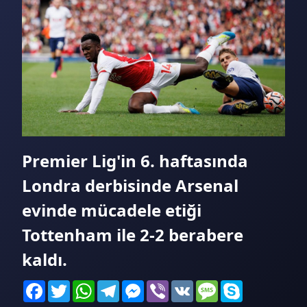
Yarın, 21:30
Bodrumspor - Bursaspor (TRT Spor)
Yarın, 21:30
Bodrumspor - Bursaspor (beIN Sports 2)
Yarın, 21:30
Vanspor - Kayserispor (beIN Sports Max 1)
Yarın, 22:30
Premier Lig'in 6. haftasında
Benfica - Academico Viseu (beIN Sports 3)
Londra derbisinde Arsenal
Bugün, 21:00
Galatasaray - Villarreal (TV100)
evinde mücadele etiği
Tottenham ile 2-2 berabere
Bugün, 21:45
Nantes - Red Star (beIN Sports 4)
kaldı.
Bugün, 21:45
Facebook
Twitter
WhatsApp
Telegram
Messenger
Viber
VK
Message
Skype
Sochaux - St. Etienne (beIN Sports 5)