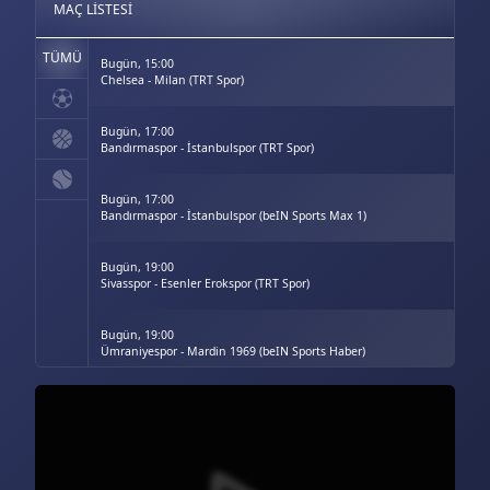
MAÇ LISTESI
TÜMÜ
Bugün, 15:00
Chelsea - Milan (TRT Spor)
Bugün, 17:00
Bandırmaspor - İstanbulspor (TRT Spor)
Bugün, 17:00
Bandırmaspor - İstanbulspor (beIN Sports Max 1)
Bugün, 19:00
Sivasspor - Esenler Erokspor (TRT Spor)
Bugün, 19:00
Ümraniyespor - Mardin 1969 (beIN Sports Haber)
Bugün, 19:00
Sivasspor - Esenler Erokspor (beIN Sports 2)
Bugün, 20:00
Göztepe - Trabzonspor (A Spor)