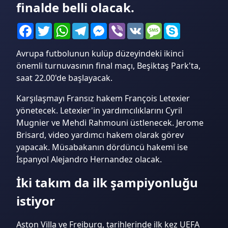
finalde belli olacak.
Facebook
Twitter
WhatsApp
Telegram
Messenger
Viber
VK
Message
Skype
Avrupa futbolunun kulüp düzeyindeki ikinci
önemli turnuvasının final maçı, Beşiktaş Park'ta,
saat 22.00'de başlayacak.
Karşılaşmayı Fransız hakem François Letexier
yönetecek. Letexier'in yardımcılıklarını Cyril
Mugnier ve Mehdi Rahmouni üstlenecek. Jerome
Brisard, video yardımcı hakem olarak görev
yapacak. Müsabakanın dördüncü hakemi ise
İspanyol Alejandro Hernandez olacak.
İki takım da ilk şampiyonluğu
istiyor
Aston Villa ve Freiburg, tarihlerinde ilk kez UEFA