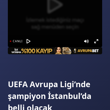
Bugün, 22:30
Benfica - Academico Viseu (beIN Sports 3)
Yarın, 21:30
Pendikspor - Batman Petrol (TRT Spor)
CANLI
Yarın, 21:30
Pendikspor - Batman Petrol (beIN Sports 2)
Canlı, (03:00)
Botafogo RJ - Fluminense (Spor Smart 2)
UEFA Avrupa Ligi’nde
şampiyon İstanbul’da
belli olacak