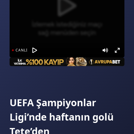
Bugün, 22:30
Benfica - Academico Viseu (beIN Sports 3)
Yarın, 21:30
Pendikspor - Batman Petrol (TRT Spor)
CANLI
Yarın, 21:30
Pendikspor - Batman Petrol (beIN Sports 2)
Bugün, 19:30
L.Samsonova - E.Rybakina (beIN Sports Max 2)
Bugün, 21:00
San Lorenzo - CA Huracan (Spor Smart)
UEFA Şampiyonlar
Bugün, 21:00
A.Korneeva - C.Gauff (beIN Sports Max 2)
Ligi’nde haftanın golü
Bugün, 22:00
Tete’den
Palmeiras - Internacional (Spor Smart 2)