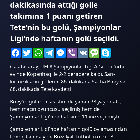
dakikasında attığı golle
takımına 1 puanı getiren
Tete'nin bu golü, Şampiyonlar
Ligi'nde haftanın golü seçildi.
Facebook
Twitter
WhatsApp
Telegram
Messenger
Viber
VK
Message
Skype
Galatasaray, UEFA Şampiyonlar Ligi A Grubu'nda
evinde Kopenhag ile 2-2 berabere kaldı. Sarı-
kırmızılıların gollerini 86. dakikada Sacha Boey ve
88. dakikada Tete kaydetti.
Boey'in golünün asistini de yapan 23 yaşındaki,
hem maçın oyuncusu seçilmiş hem de
Şampiyonlar Ligi'nde haftanın 11'ine seçilmişti.
Şampiyonlar Ligi'nde haftanın golü oylamasından
lider çıkan da yine Brezilyalı futbolcu oldu. Bu