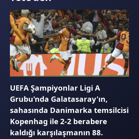
Yarın, 00:30
Santos - Atletico PR (Spor Smart 2)
Yarın, 02:00
L.Fernandez - N.Osaka (beIN Sports Max 1)
Yarın, 02:15
Argentinos Jrs. - Racing Club (Spor Smart)
Yarın, 03:30
A.Eala - B.Bencic (beIN Sports Max 1)
UEFA Şampiyonlar Ligi A
Grubu'nda Galatasaray'ın,
sahasında Danimarka temsilcisi
Kopenhag ile 2-2 berabere
kaldığı karşılaşmanın 88.