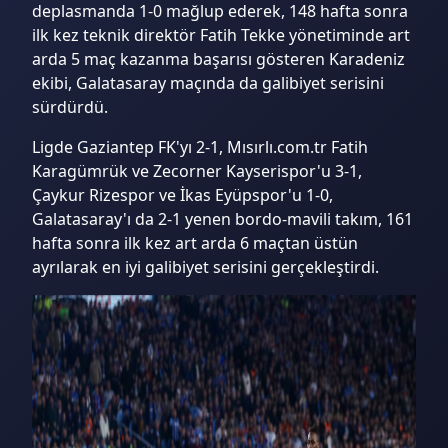
deplasmanda 1-0 mağlup ederek, 148 hafta sonra
ilk kez teknik direktör Fatih Tekke yönetiminde art
arda 5 maç kazanma başarısı gösteren Karadeniz
ekibi, Galatasaray maçında da galibiyet serisini
sürdürdü.
Ligde Gaziantep FK'yı 2-1, Mısırlı.com.tr Fatih
Karagümrük ve Zecorner Kayserispor'u 3-1,
Çaykur Rizespor ve İkas Eyüpspor'u 1-0,
Galatasaray'ı da 2-1 yenen bordo-mavili takım, 161
hafta sonra ilk kez art arda 6 maçtan üstün
ayrılarak en iyi galibiyet serisini gerçekleştirdi.