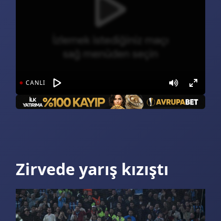
Bugün, 20:00
Göztepe - Trabzonspor (A Spor)
Bugün, 21:30
Antalyaspor - Keçiörengücü (TRT Spor)
CANLI
Bugün, 21:30
Antalyaspor - Keçiörengücü (beIN Sports 2)
Bugün, 22:30
Estrela - Sporting Lisbon (beIN Sports 3)
Yarın, 19:00
Sarıyer - Muğlaspor (TRT Spor)
Zirvede yarış kızıştı
Yarın, 19:00
Sarıyer - Muğlaspor (beIN Sports 2)
Yarın, 19:00
Iğdırspor - Karagümrük (beIN Sports Max 1)