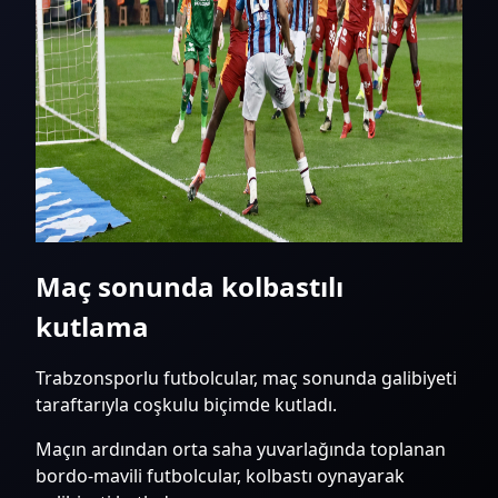
Maç sonunda kolbastılı
kutlama
Trabzonsporlu futbolcular, maç sonunda galibiyeti
taraftarıyla coşkulu biçimde kutladı.
Maçın ardından orta saha yuvarlağında toplanan
bordo-mavili futbolcular, kolbastı oynayarak