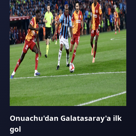
Onuachu'dan Galatasaray'a ilk
gol